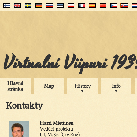
Virtualní Viipuri 19
Hlavná
Map
History
Info
stránka
Kontakty
Harri Miettinen
Vedúci projektu
DI, M.Sc. (Civ.Eng)