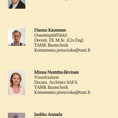
Hannu Kauranen
Osaamispäällikkö
Docent, DI, M.Sc. (Civ.Eng)
TAMK Bautechnik
Krstnemeno.priezvisko@tuni.fi
Minna Nyström-Järvinen
Visualization
Docent, Architect SAFA
TAMK Bautechnik
Krstnemeno.priezvisko@tuni.fi
Jaakko Aumala