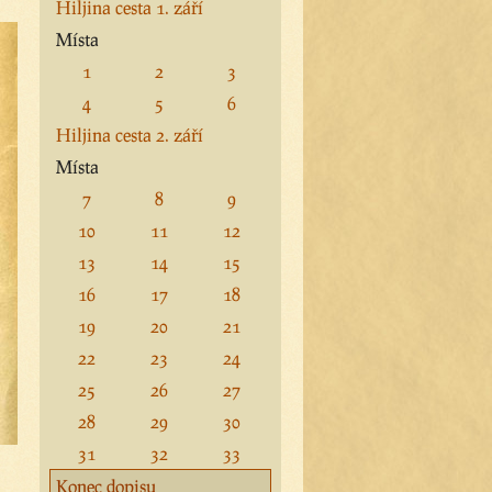
Hiljina cesta 1. září
Místa
1
2
3
4
5
6
Hiljina cesta 2. září
Místa
7
8
9
10
11
12
13
14
15
16
17
18
19
20
21
22
23
24
25
26
27
28
29
30
31
32
33
Konec dopisu