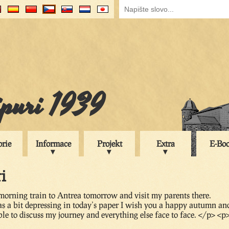
ipuri 1939
orie
Informace
Projekt
Extra
E-Bo
i
 morning train to Antrea tomorrow and visit my parents there.
 a bit depressing in today’s paper I wish you a happy autumn an
le to discuss my journey and everything else face to face. </p> <p