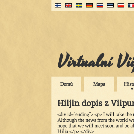
Virtualní Vi
Domů
Mapa
Hist
Hiljin dopis z Viipur
<div id="ending"> <p> I will take the
Although the news from the world was
hope that we will meet soon and be ab
Hilja </p> </div>