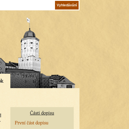
ok
Části dopisu
d
>
První část dopisu