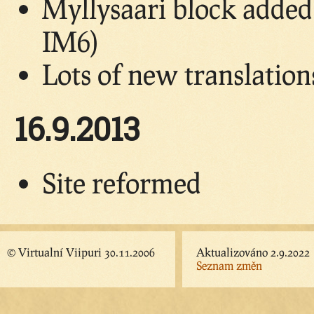
Myllysaari block adde
IM6)
Lots of new translatio
16.9.2013
Site reformed
© Virtualní Viipuri 30.11.2006
Aktualizováno 2.9.2022
Seznam změn