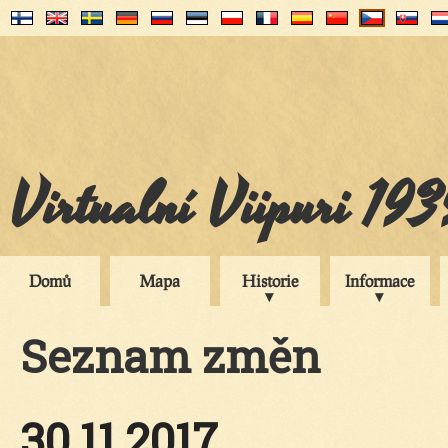
Virtualní Viipuri 19
Domů
Mapa
Historie
Informace
Seznam změn
30.11.2017