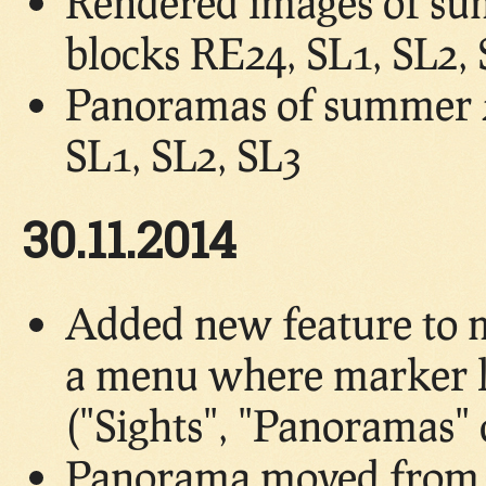
Rendered images of su
blocks RE24, SL1, SL2,
Panoramas of summer 2
SL1, SL2, SL3
30.11.2014
Added new feature to 
a menu where marker lo
("Sights", "Panoramas"
Panorama moved from b