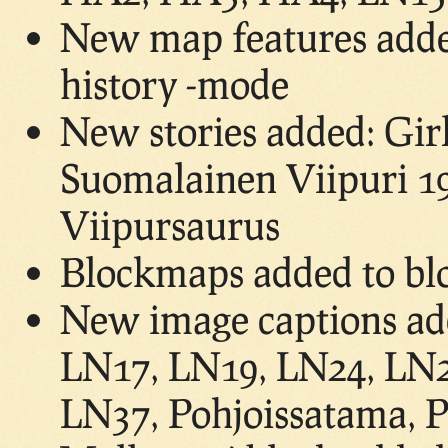
New map features adde
history -mode
New stories added: Gir
Suomalainen Viipuri 19
Viipursaurus
Blockmaps added to bl
New image captions ad
LN17, LN19, LN24, LN2
LN37, Pohjoissatama, P