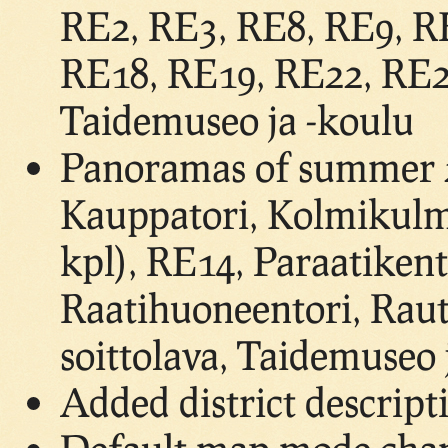
RE2, RE3, RE8, RE9, R
RE18, RE19, RE22, RE24
Taidemuseo ja -koulu
Panoramas of summer 2
Kauppatori, Kolmikulm
kpl), RE14, Paraatikent
Raatihuoneentori, Raut
soittolava, Taidemuseo 
Added district descript