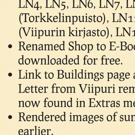
LN4, LN5, LN6, LN7, L
(Torkkelinpuisto), LN1
(Viipurin kirjasto), L
Renamed Shop to E-Boo
downloaded for free.
Link to Buildings page 
Letter from Viipuri rem
now found in Extras m
Rendered images of su
earlier.