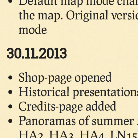
Default map mode chang
the map. Original vers
mode
30.11.2013
Shop-page opened
Historical presentatio
Credits-page added
Panoramas of summer 2
HA2, HA3, HA4, LN15