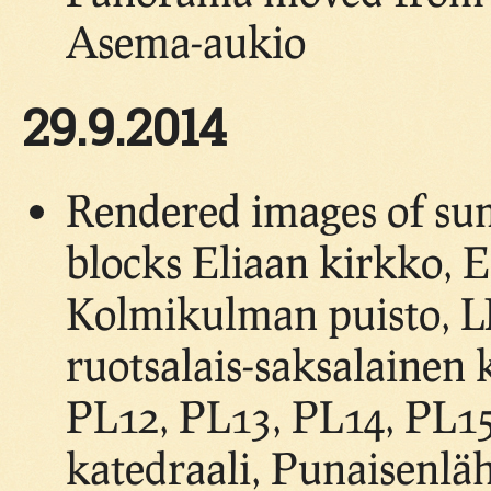
Asema-aukio
29.9.2014
Rendered images of su
blocks Eliaan kirkko, Es
Kolmikulman puisto, LN
ruotsalais-saksalainen 
PL12, PL13, PL14, PL1
katedraali, Punaisenläh