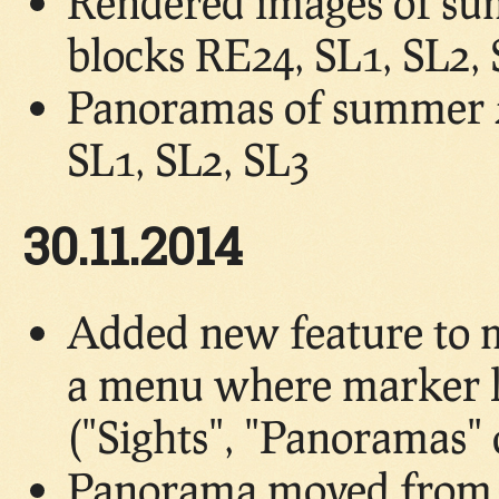
Rendered images of su
blocks RE24, SL1, SL2,
Panoramas of summer 2
SL1, SL2, SL3
30.11.2014
Added new feature to 
a menu where marker lo
("Sights", "Panoramas"
Panorama moved from b