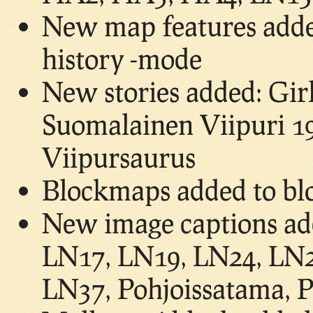
New map features adde
history -mode
New stories added: Gir
Suomalainen Viipuri 19
Viipursaurus
Blockmaps added to bl
New image captions ad
LN17, LN19, LN24, LN2
LN37, Pohjoissatama, P