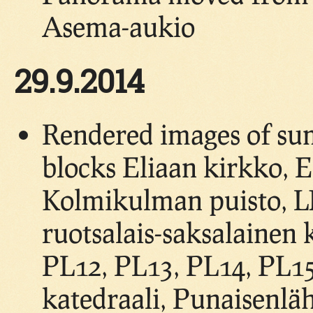
Asema-aukio
29.9.2014
Rendered images of su
blocks Eliaan kirkko, Es
Kolmikulman puisto, LN
ruotsalais-saksalainen 
PL12, PL13, PL14, PL1
katedraali, Punaisenläh