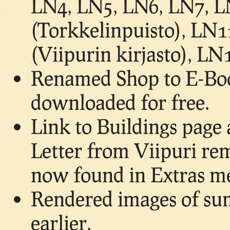
LN4, LN5, LN6, LN7, L
(Torkkelinpuisto), LN1
(Viipurin kirjasto), L
Renamed Shop to E-Boo
downloaded for free.
Link to Buildings page 
Letter from Viipuri rem
now found in Extras m
Rendered images of su
earlier.