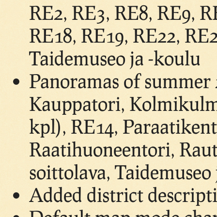
RE2, RE3, RE8, RE9, R
RE18, RE19, RE22, RE24
Taidemuseo ja -koulu
Panoramas of summer 2
Kauppatori, Kolmikulm
kpl), RE14, Paraatikent
Raatihuoneentori, Raut
soittolava, Taidemuseo 
Added district descript