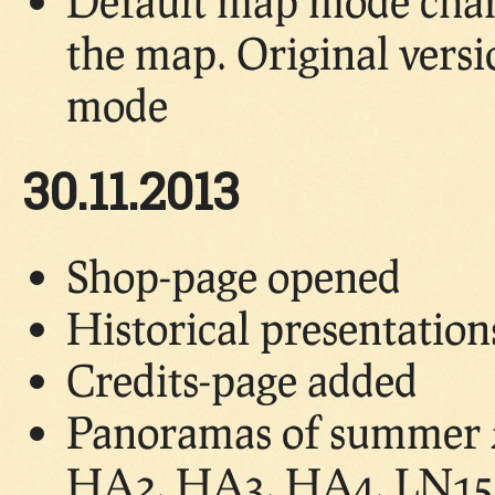
Default map mode chang
the map. Original vers
mode
30.11.2013
Shop-page opened
Historical presentatio
Credits-page added
Panoramas of summer 2
HA2, HA3, HA4, LN15