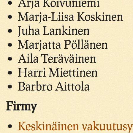
Arja Koivuniemi
Marja-Liisa Koskinen
Juha Lankinen
Marjatta Pöllänen
Aila Teräväinen
Harri Miettinen
Barbro Aittola
Firmy
Keskinäinen vakuutusy