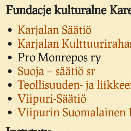
Fundacje kulturalne Kare
Karjalan Säätiö
Karjalan Kulttuuriraha
Pro Monrepos ry
Suoja – säätiö sr
Teollisuuden- ja liikke
Viipuri-Säätiö
Viipurin Suomalainen K