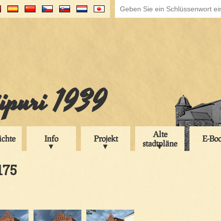
iipuri 1939
Alte
ichte
Info
Projekt
E-Bo
stadtpläne
175