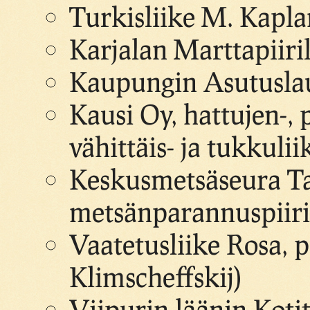
Turkisliike M. Kapla
Karjalan Marttapiiril
Kaupungin Asutuslau
Kausi Oy, hattujen-, 
vähittäis- ja tukkulii
Keskusmetsäseura Ta
metsänparannuspiiri
Vaatetusliike Rosa, 
Klimscheffskij)
Viipurin läänin Kotit