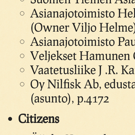
Asianajotoimisto He
(Owner Viljo Helme
Asianajotoimisto Pau
Veljekset Hamunen 
Vaatetusliike J .R. K
Oy Nilfisk Ab, edusta
(asunto), p.4172
Citizens