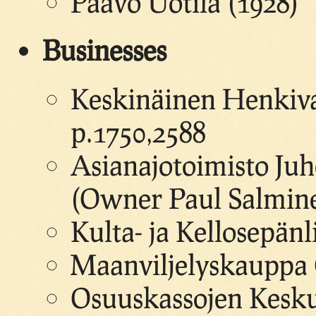
Paavo Uotila (1928)
Businesses
Keskinäinen Henkiv
p.1750,2588
Asianajotoimisto Juh
(Owner Paul Salmin
Kulta- ja Kellosepän
Maanviljelyskauppa 
Osuuskassojen Kesku