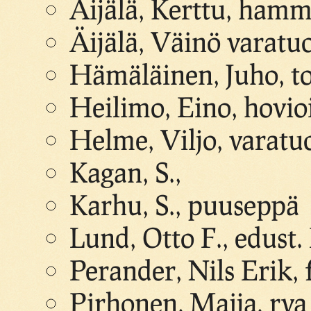
Äijälä, Kerttu, hamm
Äijälä, Väinö varatu
Hämäläinen, Juho, to
Heilimo, Eino, hovio
Helme, Viljo, varat
Kagan, S.,
Karhu, S., puuseppä
Lund, Otto F., edust.
Perander, Nils Erik, 
Pirhonen, Maija, rva