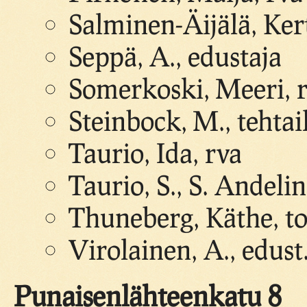
Salminen-Äijälä, Ke
Seppä, A., edustaja
Somerkoski, Meeri, 
Steinbock, M., tehtail
Taurio, Ida, rva
Taurio, S., S. Andeli
Thuneberg, Käthe, t
Virolainen, A., edust
Punaisenlähteenkatu 8