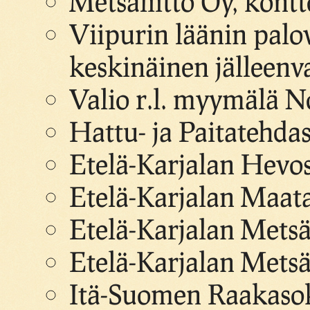
Metsäliitto Oy, kontt
Viipurin läänin pal
keskinäinen jälleenv
Valio r.l. myymälä N
Hattu- ja Paitatehdas
Etelä-Karjalan Hevosj
Etelä-Karjalan Maatal
Etelä-Karjalan Metsä 
Etelä-Karjalan Metsä
Itä-Suomen Raakasok