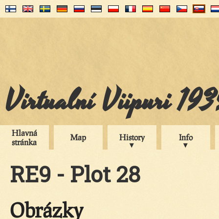
Virtualní Viipuri 19
Hlavná
Map
History
Info
stránka
RE9 - Plot 28
Obrázky