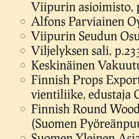
Viipurin asioimisto, 
Alfons Parviainen O
Viipurin Seudun Osu
Viljelyksen sali, p.23
Keskinäinen Vakuutu
Finnish Props Expor
vientiliike, edustaja
Finnish Round Wood 
(Suomen Pyöreänpuut
Suomen Yleinen Asia