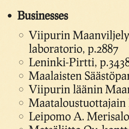
Businesses
Viipurin Maanviljel
laboratorio, p.2887
Leninki-Pirtti, p.343
Maalaisten Säästöpan
Viipurin läänin Maan
Maataloustuottajain L
Leipomo A. Merisalo