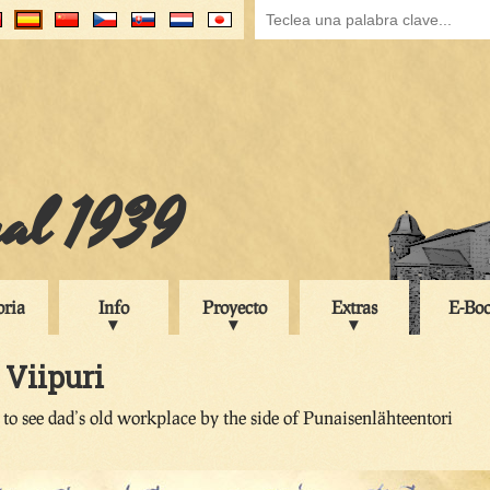
ual 1939
oria
Info
Proyecto
Extras
E-Bo
 Viipuri
 to see dad’s old workplace by the side of Punaisenlähteentori