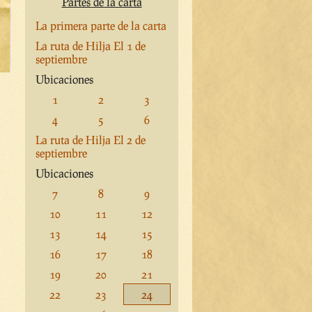
Partes de la carta
La primera parte de la carta
La ruta de Hilja El 1 de
septiembre
Ubicaciones
1
2
3
4
5
6
La ruta de Hilja El 2 de
septiembre
Ubicaciones
7
8
9
10
11
12
13
14
15
16
17
18
19
20
21
22
23
24