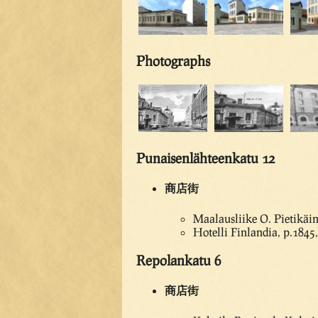
Photographs
Punaisenlähteenkatu 12
商店街
Maalausliike O. Pietikäi
Hotelli Finlandia, p.184
Repolankatu 6
商店街