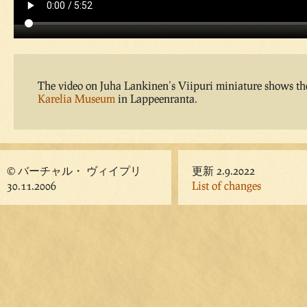
The video on Juha Lankinen’s Viipuri miniature shows the 
Karelia Museum
in Lappeenranta.
© バーチャル・ ヴィイプリ
更新 2.9.2022
30.11.2006
List of changes