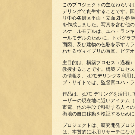
このプロジェクトの主なねらいは
デリングで創生することです。図
リ中心各街区平面・立面図を参 
を作成しました。写真を含む他の
スケールモデルは、ユハ・ランキ
ールモデルのため に、トポグラ
面図、及び建物の色彩を示すカラ
わたるヴィイプリの写真、ビデオ
主目的は、構築プロセス（過程）
教授することです。構築プロセス
の情報を、
3D
モデリングを利用
ブ・サイトでは、監督官ユハ・ラ
作品は、
3D
モ デリングを活用
ーザーの現在地に近いアイテム（
市電、他の手段で移動する人々の
街地の自由移動を検証するために
プロジェクトは、研究開発プロジ
は、本質的に応用リサーチになり