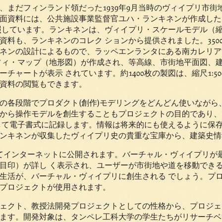
、まだフィンランド領だった
1939
年
9
月当時のヴィイプリ市街
面資料には、公共施設事業監督官ユハ・ランキネンが作成した
照しています。ランキネンは、ヴィイプリ・スケールモデル（
資料も、ランキネンのコレク ションから提供されました。
350
ネンの設計によるもので、ラッペエンランタにある南カレリア
フィ・マップ（地形図）が作成され、等高線、市街地平面図、
ーチャートが表示 されています。約
1400
枚の製図は、縮尺
1:50
資料の閲覧もできます。
の各段階でプロダクト
(
創作
)
モデリングをどんどん使いながら
から操作モデルを創生することもプロジェクトの目的であり、
して電子書式に記録します。情報は将来的にも使えるように保
ンキネンが収集したヴィイプリ史の貴重な宝庫から、建築史情
してインターネットに公開されます。バーチャル・ヴィイプリが
目印）が詳し く表示され、ユーザーが市街地や道を移動でき
生活が、バーチャル・ヴィイプリに創生される でしょう。プ
プロジェクトが使用されます。
ェクト、教授法開発プロジェクトとしての性格から、プロジェ
ます。開発対象は、タンペレ工科大学の学生たちがリサーチベ