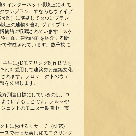
地をインターネット環境上に
3D
モ
タウンプラン、すなわちヴィイプ
縮尺図）に準拠してタウンプラン
0
以上の建物を含む ヴィイプリ・
博物館に収蔵されています。スケ
建物正面、建物内部を紹介する断
0
で作成されています。数千枚に
、学生に
3D
モデリング制作技法を
それを援用して建築史と建築文化
存されます。プロジェクトのウェ
報を公開します。
最終到達目標にしているのは、ユ
るようにすることです。クルマや
ロジェクトのモニター期間中、市
クトにおけるリサーチ（研究）
ースで行った実用化モニタリング