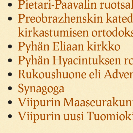
Pietari-Paavalin ruotsa
Preobrazhenskin katedr
kirkastumisen ortodok
Pyhän Eliaan kirkko
Pyhän Hyacintuksen ro
Rukoushuone eli Adven
Synagoga
Viipurin Maaseurakun
Viipurin uusi Tuomiok