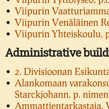
Viipurin Vaatturiamma
Viipurin Venäläinen Rea
Viipurin Yhteiskoulu, 
Administrative buil
2. Divisioonan Esikunta
Alankomaan varakonsul
Starckjohann, p. nime
Ammattientarkastaja, Vi