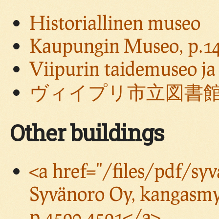
Historiallinen museo
Kaupungin Museo, p.1
Viipurin taidemuseo ja
ヴィイプリ市立図書
Other buildings
<a href="/files/pdf/sy
Syvänoro Oy, kangasmy
p.4590,4591</a>