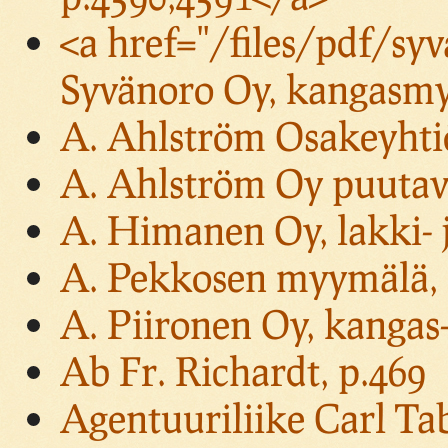
<a href="/files/pdf/sy
Syvänoro Oy, kangasmyy
A. Ahlström Osakeyhtiö
A. Ahlström Oy puutava
A. Himanen Oy, lakki- j
A. Pekkosen myymälä, 
A. Piironen Oy, kangas-
Ab Fr. Richardt, p.469
Agentuuriliike Carl Tab