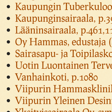
Kaupungin Tuberkuloosi
Kaupunginsairaala, p.3
Lääninsairaala, p.461,1
Oy Hammas, edustaja (
Sairasapu- ja Toipilasko
Uotin Luontainen Terve
Vanhainkoti, p.1080
Viipurin Hammasklinik
Viipurin Yleinen Desinf
Yksityissairaala Oy, syn