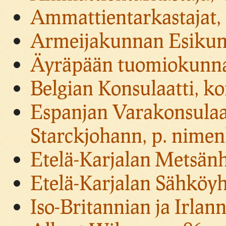
Ammattientarkastajat, 
Armeijakunnan Esikunt
Äyräpään tuomiokunnan
Belgian Konsulaatti, ko
Espanjan Varakonsulaa
Starckjohann, p. nime
Etelä-Karjalan Metsänh
Etelä-Karjalan Sähköyht
Iso-Britannian ja Irlan