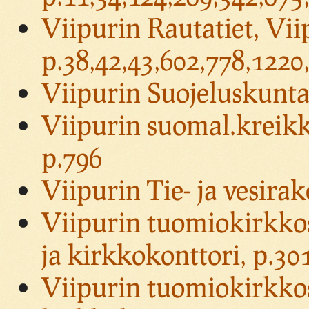
Viipurin Rautatiet, Vi
p.38,42,43,602,778,1220
Viipurin Suojeluskuntap
Viipurin suomal.kreikk
p.796
Viipurin Tie- ja vesira
Viipurin tuomiokirkko
ja kirkkokonttori, p.30
Viipurin tuomiokirkkos