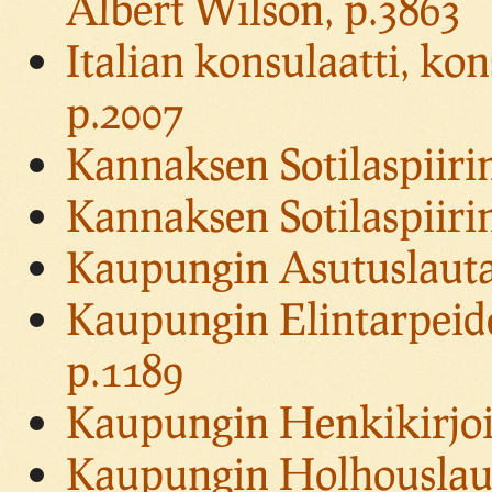
Albert Wilson, p.3863
Italian konsulaatti, ko
p.2007
Kannaksen Sotilaspiiri
Kannaksen Sotilaspiiri
Kaupungin Asutuslauta
Kaupungin Elintarpeide
p.1189
Kaupungin Henkikirjoit
Kaupungin Holhouslaut