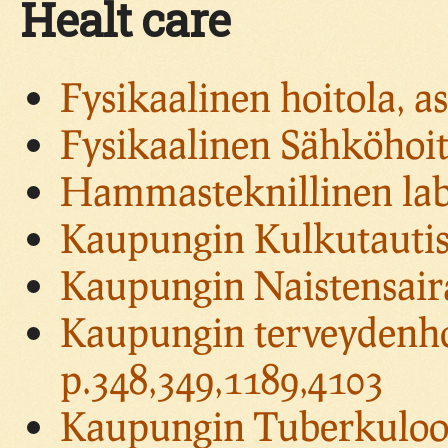
Healt care
Fysikaalinen hoitola, a
Fysikaalinen Sähköhoit
Hammasteknillinen lab
Kaupungin Kulkutautisa
Kaupungin Naistensaira
Kaupungin terveydenho
p.348,349,1189,4103
Kaupungin Tuberkuloos