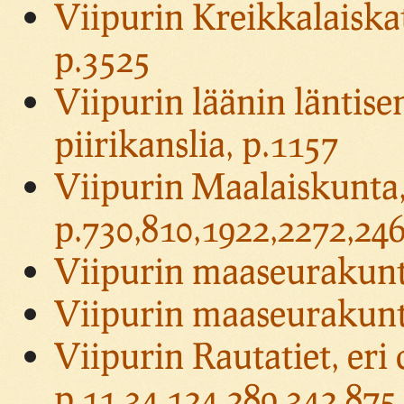
Viipurin Kreikkalaiska
p.3525
Viipurin läänin läntisen
piirikanslia, p.1157
Viipurin Maalaiskunta, 
p.730,810,1922,2272,24
Viipurin maaseurakunta
Viipurin maaseurakunta
Viipurin Rautatiet, eri 
p.11,34,124,289,342,875