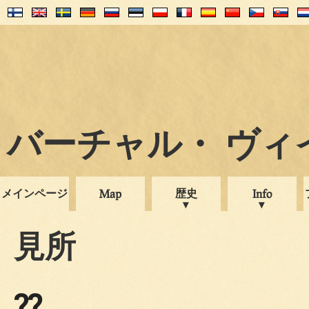
バーチャル・ ヴィイプ
メインページ
歴史
Map
Info
見所
??