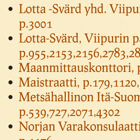
Lotta -Svärd yhd. Viipu
p.3001
Lotta-Svärd, Viipurin p
p.955,2153,2156,2783,2
Maanmittauskonttori, 
Maistraatti, p.179,1120
Metsähallinon Itä-Suom
p.539,727,2071,4302
Norjan Varakonsulaatti