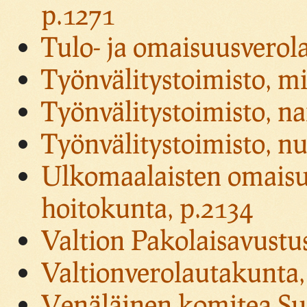
p.1271
Tulo- ja omaisuusverol
Työnvälitystoimisto, mi
Työnvälitystoimisto, na
Työnvälitystoimisto, nu
Ulkomaalaisten omaisu
hoitokunta, p.2134
Valtion Pakolaisavustu
Valtionverolautakunta,
Venäläinen komitea Suo