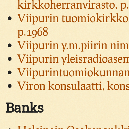
kirkkoherranvirasto, p
Viipurin tuomiokirkko
p.1968
Viipurin y.m.piirin ni
Viipurin yleisradioasem
Viipurintuomiokunnan 
Viron konsulaatti, kons
Banks