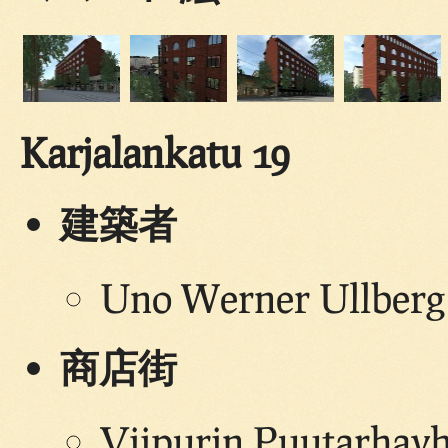
Karjalankatu 19
建築者
Uno Werner Ullberg 
商店街
Viipurin Puutarhayh