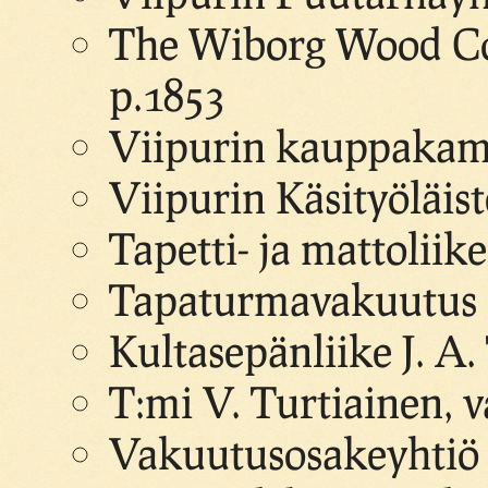
The Wiborg Wood Co
p.1853
Viipurin kauppakama
Viipurin Käsityöläis
Tapetti- ja mattoliik
Tapaturmavakuutus O
Kultasepänliike J. A.
T:mi V. Turtiainen, v
Vakuutusosakeyhtiö 