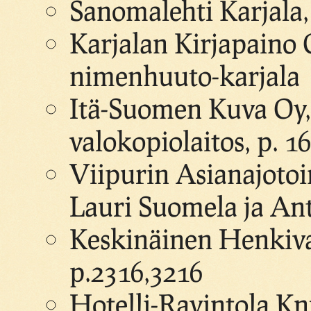
Sanomalehti Karjala,
Karjalan Kirjapaino O
nimenhuuto-karjala
Itä-Suomen Kuva Oy, k
valokopiolaitos, p. 1
Viipurin Asianajotoi
Lauri Suomela ja An
Keskinäinen Henkiva
p.2316,3216
Hotelli-Ravintola Kn