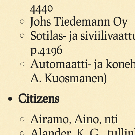
4440
Johs Tiedemann Oy
Sotilas- ja siviilivaa
p.4196
Automaatti- ja koneh
A. Kuosmanen)
Citizens
Airamo, Aino, nti
Alander, K. G., tulli