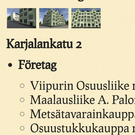
Karjalankatu 2
Företag
Viipurin Osuusliike r.
Maalausliike A. Palo
Metsätavarainkauppa
Osuustukkukauppa r.l