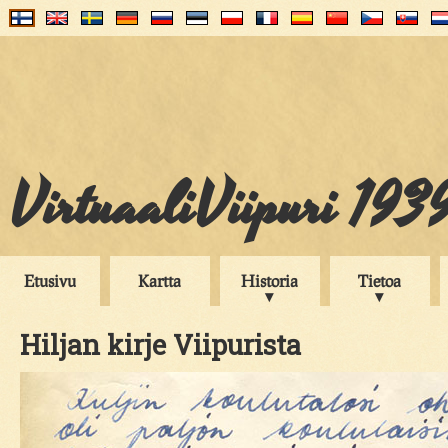
VirtuaaliViipuri 193
Etusivu
Kartta
Historia
Tietoa
Hiljan kirje Viipurista