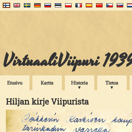
VirtuaaliViipuri 193
Etusivu
Kartta
Historia
Tietoa
Hiljan kirje Viipurista